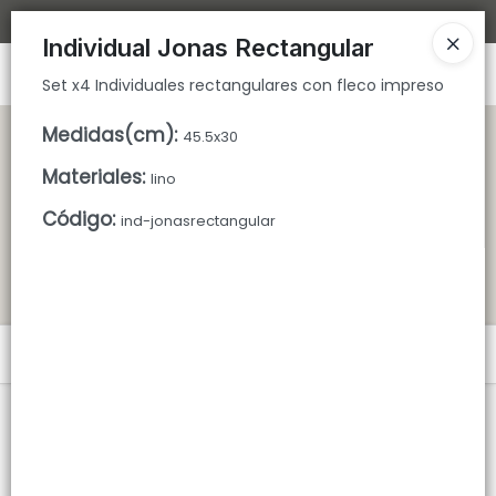
Set x4 Individuales rectangulares con fleco impreso
Bajamos los tiempos de despacho 🚀
Individual Jonas Rectangular
Ingresar a la Tienda
Set x4 Individuales rectangulares con fleco impreso
CÓMO COMPRAR
Medidas(cm)
:
45.5x30
Materiales
:
lino
QUIÉNES SOMOS
Código
:
ind-jonasrectangular
TIENDA MINORISTA
CONTACTO
Menú
Set x4 Individuales rectangulares con fleco impreso