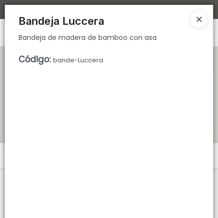
Bandeja de madera de bamboo con asa
Bajamos los tiempos de despacho 🚀
Bandeja Luccera
Ingresar a la Tienda
Bandeja de madera de bamboo con asa
CÓMO COMPRAR
Código
:
bande-Luccera
QUIÉNES SOMOS
TIENDA MINORISTA
CONTACTO
Menú
Bandeja de madera de bamboo con asa