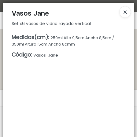
Set x6 vasos de vidrio rayado vertical
Bajamos los tiempos de despacho 🚀
Vasos Jane
Ingresar a la Tienda
Set x6 vasos de vidrio rayado vertical
CÓMO COMPRAR
Medidas(cm)
:
250ml Alto 9,5cm Ancho 8,5cm /
350ml Altura 15cm Ancho 8cmm
QUIÉNES SOMOS
Código
:
Vasos-Jane
TIENDA MINORISTA
CONTACTO
Menú
Set x6 vasos de vidrio rayado vertical