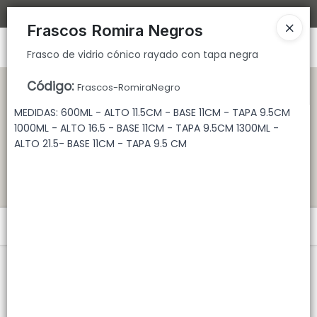
Frasco de vidrio cónico rayado con tapa negra
Bajamos los tiempos de despacho 🚀
Frascos Romira Negros
Ingresar a la Tienda
Frasco de vidrio cónico rayado con tapa negra
CÓMO COMPRAR
Código
:
Frascos-RomiraNegro
MEDIDAS: 600ML - ALTO 11.5CM - BASE 11CM - TAPA 9.5CM
QUIÉNES SOMOS
1000ML - ALTO 16.5 - BASE 11CM - TAPA 9.5CM 1300ML -
ALTO 21.5- BASE 11CM - TAPA 9.5 CM
TIENDA MINORISTA
CONTACTO
Menú
Frasco de vidrio cónico rayado con tapa negra