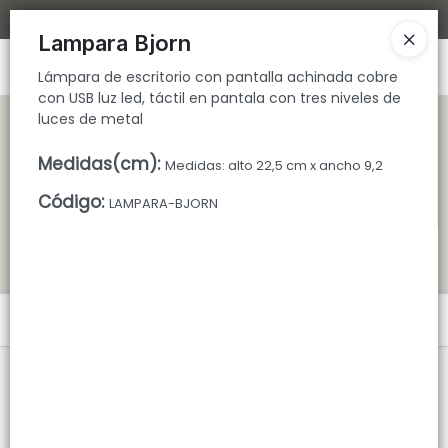
Lámpara de escritorio con pantalla achinada cobre con USB luz led,
Bajamos los tiempos de despacho 🚀
táctil en pantala con tres niveles de luces de metal
Lampara Bjorn
Ingresar a la Tienda
Lámpara de escritorio con pantalla achinada cobre
con USB luz led, táctil en pantala con tres niveles de
CÓMO COMPRAR
luces de metal
Medidas(cm)
:
Medidas: alto 22,5 cm x ancho 9,2
QUIÉNES SOMOS
Código
:
LAMPARA-BJORN
TIENDA MINORISTA
CONTACTO
Menú
Lámpara de escritorio con pantalla achinada cobre con USB luz led,
táctil en pantala con tres niveles de luces de metal