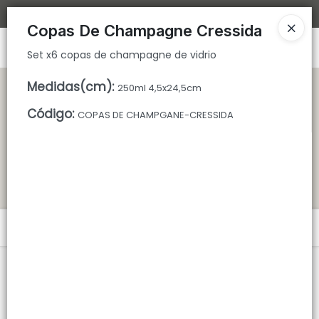
Set x6 copas de champagne de vidrio
Bajamos los tiempos de despacho 🚀
Copas De Champagne Cressida
Ingresar a la Tienda
Set x6 copas de champagne de vidrio
CÓMO COMPRAR
Medidas(cm)
:
250ml 4,5x24,5cm
Código
:
COPAS DE CHAMPGANE-CRESSIDA
QUIÉNES SOMOS
TIENDA MINORISTA
CONTACTO
Menú
Set x6 copas de champagne de vidrio