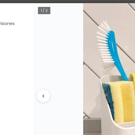
Bajamos los tiempos de despacho 🚀
1 / 2
isiones
CÓMO COMPRAR
QUIÉNE