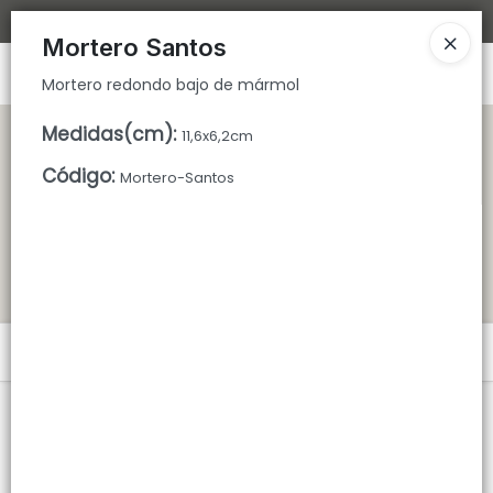
Mortero redondo bajo de mármol
Bajamos los tiempos de despacho 🚀
Mortero Santos
Ingresar a la Tienda
Mortero redondo bajo de mármol
CÓMO COMPRAR
Medidas(cm)
:
11,6x6,2cm
Código
:
Mortero-Santos
QUIÉNES SOMOS
TIENDA MINORISTA
CONTACTO
Menú
Mortero redondo bajo de mármol