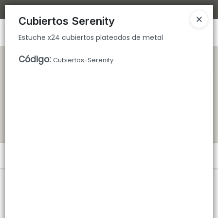
Estuche x24 cubiertos plateados de metal
Bajamos los tiempos de despacho 🚀
Cubiertos Serenity
Ingresar a la Tienda
Estuche x24 cubiertos plateados de metal
CÓMO COMPRAR
Código
:
Cubiertos-Serenity
QUIÉNES SOMOS
TIENDA MINORISTA
CONTACTO
Menú
Estuche x24 cubiertos plateados de metal