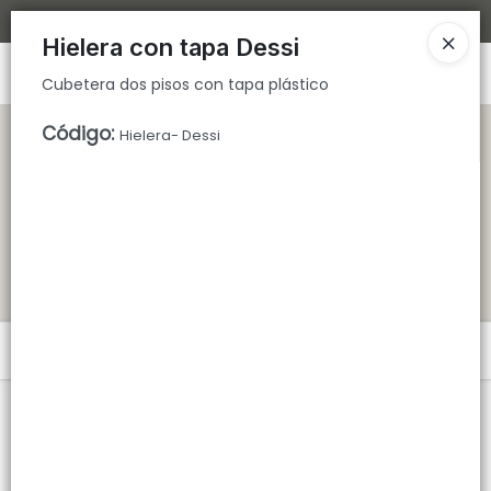
Cubetera dos pisos con tapa plástico
Bajamos los tiempos de despacho 🚀
Hielera con tapa Dessi
Ingresar a la Tienda
Cubetera dos pisos con tapa plástico
CÓMO COMPRAR
Código
:
Hielera- Dessi
QUIÉNES SOMOS
TIENDA MINORISTA
CONTACTO
Menú
Cubetera dos pisos con tapa plástico