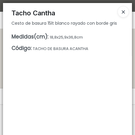
Cesto de basura 15lt blanco rayado con borde gris
Bajamos los tiempos de despacho 🚀
Tacho Cantha
Ingresar a la Tienda
Cesto de basura 15lt blanco rayado con borde gris
CÓMO COMPRAR
Medidas(cm)
:
18,8x25,9x36,8cm
Código
:
TACHO DE BASURA ACANTHA
QUIÉNES SOMOS
TIENDA MINORISTA
CONTACTO
Menú
Cesto de basura 15lt blanco rayado con borde gris