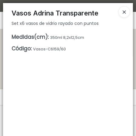
Set x6 vasos de vidrio rayado con puntos
Bajamos los tiempos de despacho 🚀
Vasos Adrina Transparente
Ingresar a la Tienda
Set x6 vasos de vidrio rayado con puntos
CÓMO COMPRAR
Medidas(cm)
:
350ml 8,2x12,5cm
Código
:
Vasos-C6159/60
QUIÉNES SOMOS
TIENDA MINORISTA
CONTACTO
Menú
Set x6 vasos de vidrio rayado con puntos