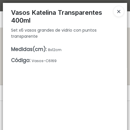
Set x6 vasos grandes de vidrio con puntos transparente
Bajamos los tiempos de despacho 🚀
Vasos Katelina Transparentes
Ingresar a la Tienda
400ml
Set x6 vasos grandes de vidrio con puntos
CÓMO COMPRAR
transparente
Medidas(cm)
:
QUIÉNES SOMOS
8x12cm
Código
:
Vasos-C6169
TIENDA MINORISTA
CONTACTO
Menú
Set x6 vasos grandes de vidrio con puntos transparente