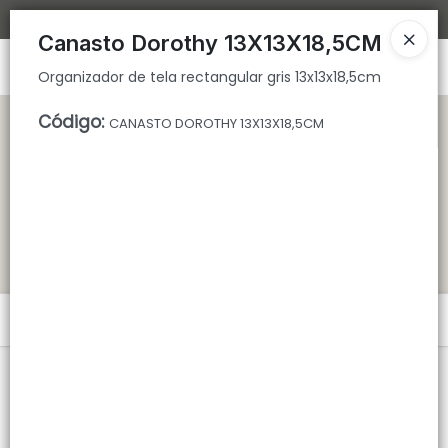
Organizador de tela rectangular gris 13x13x18,5cm
Bajamos los tiempos de despacho 🚀
Canasto Dorothy 13X13X18,5CM
Ingresar a la Tienda
Organizador de tela rectangular gris 13x13x18,5cm
CÓMO COMPRAR
Código
:
CANASTO DOROTHY 13X13X18,5CM
QUIÉNES SOMOS
TIENDA MINORISTA
CONTACTO
Menú
Organizador de tela rectangular gris 13x13x18,5cm