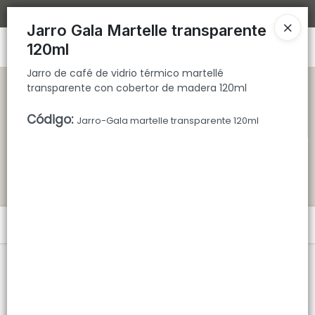
Jarro de café de vidrio térmico martellé transparente con cobertor de
Bajamos los tiempos de despacho 🚀
madera 120ml
Jarro Gala Martelle transparente
Ingresar a la Tienda
120ml
Jarro de café de vidrio térmico martellé
CÓMO COMPRAR
transparente con cobertor de madera 120ml
Código
:
QUIÉNES SOMOS
Jarro-Gala martelle transparente 120ml
TIENDA MINORISTA
CONTACTO
Menú
Jarro de café de vidrio térmico martellé transparente con cobertor
de madera 120ml