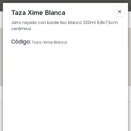
Jarro rayado con borde liso blanco 320ml 9,8x7,5cm cerámica
Bajamos los tiempos de despacho 🚀
Taza Xime Blanca
Ingresar a la Tienda
Jarro rayado con borde liso blanco 320ml 9,8x7,5cm
cerámica
CÓMO COMPRAR
Código
:
Taza-Xime Blanca
QUIÉNES SOMOS
TIENDA MINORISTA
CONTACTO
Menú
Jarro rayado con borde liso blanco 320ml 9,8x7,5cm cerámica