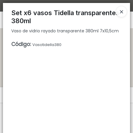
Vaso de vidrio rayado transparente 380ml 7x10,5cm
Bajamos los tiempos de despacho 🚀
Set x6 vasos Tidella transparentes
Ingresar a la Tienda
380ml
Vaso de vidrio rayado transparente 380ml 7x10,5cm
CÓMO COMPRAR
Código
:
Vasotidella380
QUIÉNES SOMOS
TIENDA MINORISTA
CONTACTO
Menú
Vaso de vidrio rayado transparente 380ml 7x10,5cm