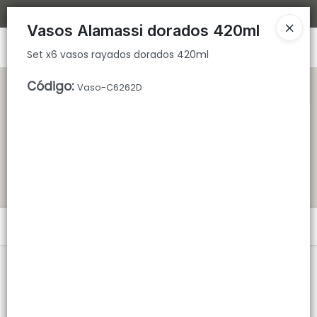
Set x6 vasos rayados dorados 420ml
Bajamos los tiempos de despacho 🚀
Vasos Alamassi dorados 420ml
Ingresar a la Tienda
Set x6 vasos rayados dorados 420ml
CÓMO COMPRAR
Código
:
Vaso-C6262D
QUIÉNES SOMOS
TIENDA MINORISTA
CONTACTO
Menú
Set x6 vasos rayados dorados 420ml