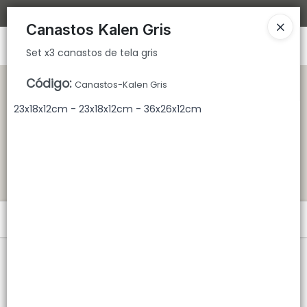
Set x3 canastos de tela gris
Bajamos los tiempos de despacho 🚀
Canastos Kalen Gris
Ingresar a la Tienda
Set x3 canastos de tela gris
CÓMO COMPRAR
Código
:
Canastos-Kalen Gris
23x18x12cm - 23x18x12cm - 36x26x12cm
QUIÉNES SOMOS
TIENDA MINORISTA
CONTACTO
Menú
Set x3 canastos de tela gris