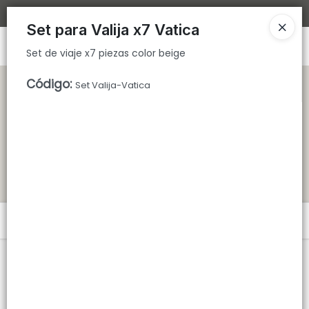
Set de viaje x7 piezas color beige
Bajamos los tiempos de despacho 🚀
Set para Valija x7 Vatica
Ingresar a la Tienda
Set de viaje x7 piezas color beige
CÓMO COMPRAR
Código
:
Set Valija-Vatica
QUIÉNES SOMOS
TIENDA MINORISTA
CONTACTO
Menú
Set de viaje x7 piezas color beige