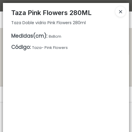
Taza Doble vidrio Pink Flowers 280ml
Bajamos los tiempos de despacho 🚀
Taza Pink Flowers 280ML
Ingresar a la Tienda
Taza Doble vidrio Pink Flowers 280ml
CÓMO COMPRAR
Medidas(cm)
:
8x8cm
Código
:
Taza- Pink Flowers
QUIÉNES SOMOS
TIENDA MINORISTA
CONTACTO
Menú
Taza Doble vidrio Pink Flowers 280ml