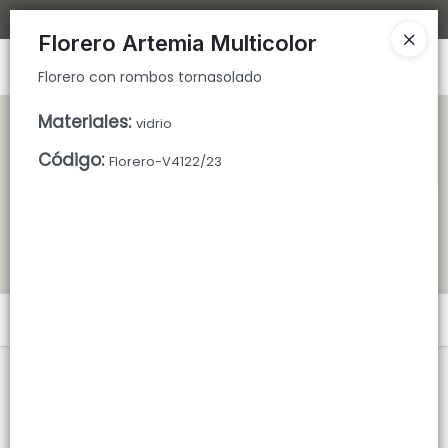
Florero con rombos tornasolado
Bajamos los tiempos de despacho 🚀
Florero Artemia Multicolor
Ingresar a la Tienda
Florero con rombos tornasolado
CÓMO COMPRAR
Materiales
:
vidrio
Código
:
Florero-V4122/23
QUIÉNES SOMOS
TIENDA MINORISTA
CONTACTO
Menú
Florero con rombos tornasolado