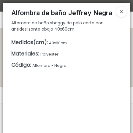
Alfombra de baño shaggy de pelo corto con antideslizante abajo
Bajamos los tiempos de despacho 🚀
40x60cm
Alfombra de baño Jeffrey Negra
Ingresar a la Tienda
Alfombra de baño shaggy de pelo corto con
antideslizante abajo 40x60cm
CÓMO COMPRAR
Medidas(cm)
:
40x60cm
QUIÉNES SOMOS
Materiales
:
Polyester
Código
:
TIENDA MINORISTA
Alfombra - Negra
CONTACTO
Menú
Alfombra de baño shaggy de pelo corto con antideslizante abajo
40x60cm