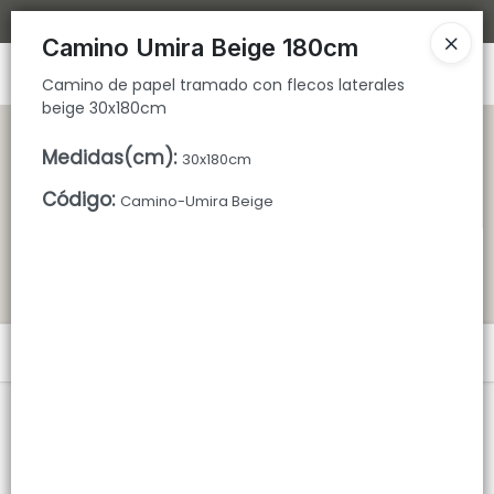
Camino de papel tramado con flecos laterales beige 30x180cm
Bajamos los tiempos de despacho 🚀
Camino Umira Beige 180cm
Ingresar a la Tienda
Camino de papel tramado con flecos laterales
beige 30x180cm
CÓMO COMPRAR
Medidas(cm)
:
30x180cm
QUIÉNES SOMOS
Código
:
Camino-Umira Beige
TIENDA MINORISTA
CONTACTO
Menú
Camino de papel tramado con flecos laterales beige 30x180cm