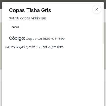
Set x6 copas vidrio gris
Bajamos los tiempos de despacho 🚀
Copas Tisha Gris
Ingresar a la Tienda
Set x6 copas vidrio gris
CÓMO COMPRAR
Código
:
Copas-C6452G-C6453G
QUIÉNES SOMOS
445ml 22,4x7,2cm 675ml 23,5x8cm
TIENDA MINORISTA
CONTACTO
Menú
Set x6 copas vidrio gris