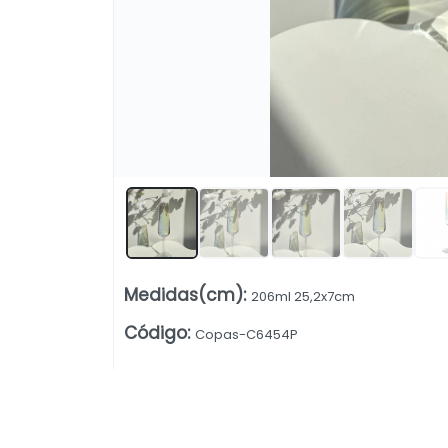
Medidas(cm)
:
206ml 25,2x7cm
Código
:
Copas-C6454P
Lista vacía