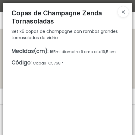
Set x6 copas de champagne con rombos grandes tornasoladas de
Bajamos los tiempos de despacho 🚀
vidrio
Copas de Champagne Zenda
Ingresar a la Tienda
Tornasoladas
Set x6 copas de champagne con rombos grandes
CÓMO COMPRAR
tornasoladas de vidrio
Medidas(cm)
:
QUIÉNES SOMOS
165ml diametro 6 cm x alto19,5 cm
Código
:
Copas-C5768P
TIENDA MINORISTA
CONTACTO
Menú
Set x6 copas de champagne con rombos grandes tornasoladas de
vidrio