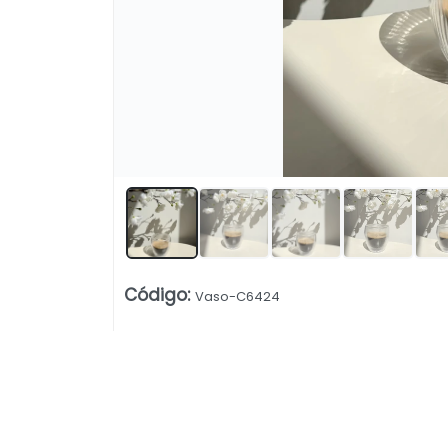
Código
:
Vaso-C6424
Lista vacía