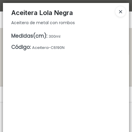
Aceitera de metal con rombos
Bajamos los tiempos de despacho 🚀
Aceitera Lola Negra
Ingresar a la Tienda
Aceitera de metal con rombos
CÓMO COMPRAR
Medidas(cm)
:
300ml
Código
:
Aceitera-C6190N
QUIÉNES SOMOS
TIENDA MINORISTA
CONTACTO
Menú
Aceitera de metal con rombos