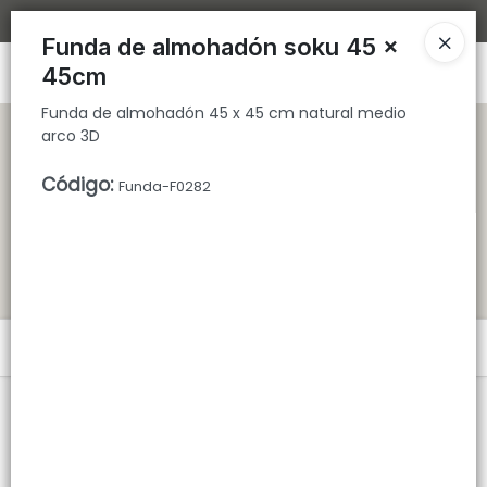
Funda de almohadón 45 x 45 cm natural medio arco 3D
Bajamos los tiempos de despacho 🚀
Funda de almohadón soku 45 x
Ingresar a la Tienda
45cm
Funda de almohadón 45 x 45 cm natural medio
CÓMO COMPRAR
arco 3D
Código
:
QUIÉNES SOMOS
Funda-F0282
TIENDA MINORISTA
CONTACTO
Menú
Funda de almohadón 45 x 45 cm natural medio arco 3D