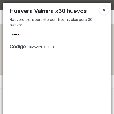
Huevera transparente con tres niveles para 30 huevos
Bajamos los tiempos de despacho 🚀
Huevera Valmira x30 huevos
Ingresar a la Tienda
Huevera transparente con tres niveles para 30
huevos
CÓMO COMPRAR
QUIÉNES SOMOS
Código
:
Huevera-C6564
TIENDA MINORISTA
CONTACTO
Menú
Huevera transparente con tres niveles para 30 huevos