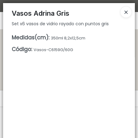
Set x6 vasos de vidrio rayado con puntos gris
Bajamos los tiempos de despacho 🚀
Vasos Adrina Gris
Ingresar a la Tienda
Set x6 vasos de vidrio rayado con puntos gris
CÓMO COMPRAR
Medidas(cm)
:
350ml 8,2x12,5cm
Código
:
Vasos-C6159G/60G
QUIÉNES SOMOS
TIENDA MINORISTA
CONTACTO
Menú
Set x6 vasos de vidrio rayado con puntos gris