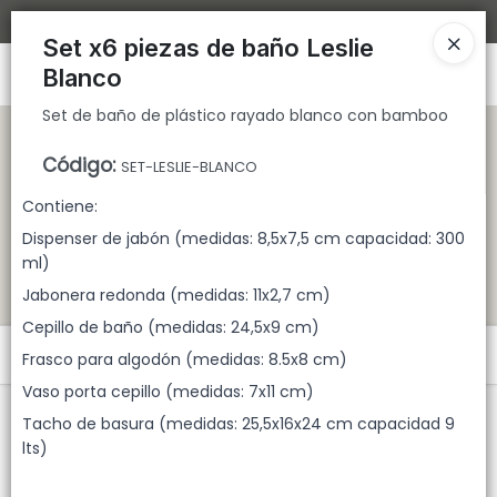
Set de baño de plástico rayado blanco con bamboo
Bajamos los tiempos de despacho 🚀
Set x6 piezas de baño Leslie
Ingresar a la Tienda
Blanco
Set de baño de plástico rayado blanco con bamboo
CÓMO COMPRAR
Código
:
SET-LESLIE-BLANCO
QUIÉNES SOMOS
Contiene:
Dispenser de jabón (medidas: 8,5x7,5 cm capacidad: 300
TIENDA MINORISTA
ml)
Jabonera redonda (medidas: 11x2,7 cm)
CONTACTO
Cepillo de baño (medidas: 24,5x9 cm)
Menú
Frasco para algodón (medidas: 8.5x8 cm)
Vaso porta cepillo (medidas: 7x11 cm)
Set de baño de plástico rayado blanco con bamboo
Tacho de basura (medidas: 25,5x16x24 cm capacidad 9
lts)