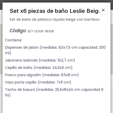
Set de baño de plástico rayado beige con bamboo
Bajamos los tiempos de despacho 🚀
Set x6 piezas de baño Leslie Beige
Ingresar a la Tienda
Set de baño de plástico rayado beige con bamboo
CÓMO COMPRAR
Código
:
SET-LESLIE-BEIGE
Contiene:
QUIÉNES SOMOS
Dispenser de jabón (medidas: 8,5x7,5 cm capacidad: 300
ml)
TIENDA MINORISTA
Jabonera redonda (medidas: 11x2,7 cm)
Cepillo de baño (medidas: 24,5x9 cm)
CONTACTO
Frasco para algodón (medidas: 8.5x8 cm)
Menú
Vaso porta cepillo (medidas: 7x11 cm)
Tacho de basura (medidas: 25,5x16x24 cm capacidad 9
Set de baño de plástico rayado beige con bamboo
lts)