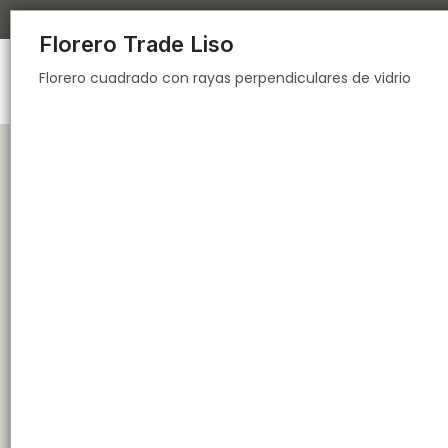
Florero cuadrado con rayas perpendiculares de vidrio
Florero Trade Liso
Florero cuadrado con rayas perpendiculares de vidrio