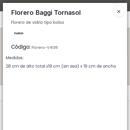
Florero de vidrio tipo bolsa
Bajamos los tiempos de despacho 🚀
Florero Baggi Tornasol
Ingresar a la Tienda
Florero de vidrio tipo bolsa
CÓMO COMPRAR
Código
:
Florero-V4135
QUIÉNES SOMOS
Medidas:
TIENDA MINORISTA
28 cm de alto total x19 cm (sin asa) x 19 cm de ancho
CONTACTO
Menú
Florero de vidrio tipo bolsa