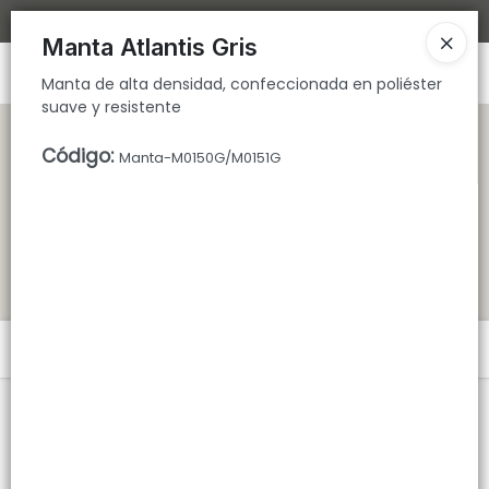
Manta de alta densidad, confeccionada en poliéster suave y
Bajamos los tiempos de despacho 🚀
resistente
Manta Atlantis Gris
Ingresar a la Tienda
Manta de alta densidad, confeccionada en poliéster
suave y resistente
CÓMO COMPRAR
Código
:
Manta-M0150G/M0151G
QUIÉNES SOMOS
TIENDA MINORISTA
CONTACTO
Menú
Manta de alta densidad, confeccionada en poliéster suave y
resistente