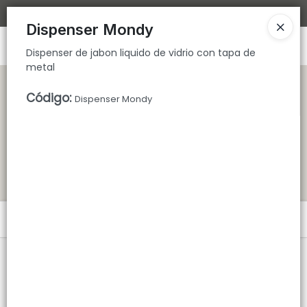
Dispenser de jabon liquido de vidrio con tapa de metal
Bajamos los tiempos de despacho 🚀
Dispenser Mondy
Ingresar a la Tienda
Dispenser de jabon liquido de vidrio con tapa de
metal
CÓMO COMPRAR
Código
:
Dispenser Mondy
QUIÉNES SOMOS
TIENDA MINORISTA
CONTACTO
Menú
Dispenser de jabon liquido de vidrio con tapa de metal