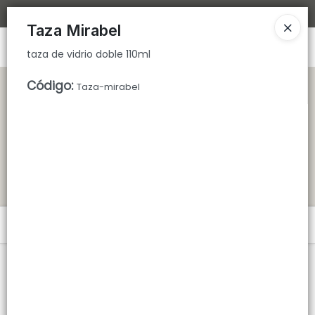
taza de vidrio doble 110ml
Bajamos los tiempos de despacho 🚀
Taza Mirabel
Ingresar a la Tienda
taza de vidrio doble 110ml
CÓMO COMPRAR
Código
:
Taza-mirabel
QUIÉNES SOMOS
TIENDA MINORISTA
CONTACTO
Menú
taza de vidrio doble 110ml