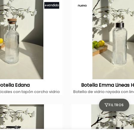
otella Edana
Botella Emma Lineas H
ticales con tapón corcho vidrio
FILTROS