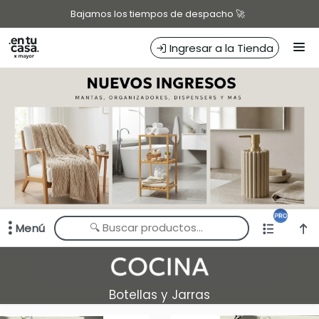
Comprá online productos de en EN TU CASA
Bajamos los tiempos de despacho 🚀
Ingresar a la Tienda
CÓMO COMPRAR
QUIÉNES SOMOS
TIENDA MINORISTA
CONTACTO
Menú
Comprá online productos de en EN TU CASA
Botellas y Jarras